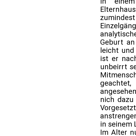
In einem
Elternhau
zumindest 
Einzelgä
analytisc
Geburt an
leicht und
ist er nac
unbeirrt s
Mitmensc
geachtet,
angesehen
nich dazu 
Vorgeset
anstrengen
in seinem 
Im Alter n