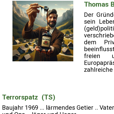
Thomas B
Der Gründ
sein Lebe
(geld)pol
verschrieb
dem Pri
beeinflus
freien u
Europaprä
zahlreiche
Terrorspatz (TS)
Baujahr 1969 ... lärmendes Getier .. Vater