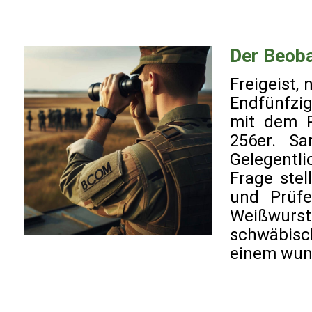
Der Beob
Freigeist,
Endfünfzig
mit dem R
256er. S
Gelegentl
Frage stel
und Prüfe
Weißwurst
schwäbisch
einem wund