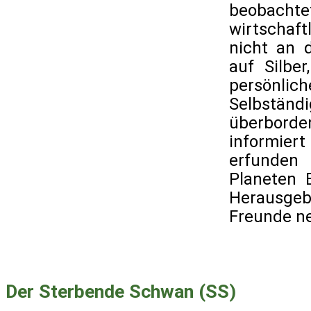
beobacht
wirtschaft
nicht an 
auf Silbe
persönli
Selbstän
überborde
informier
erfunden 
Planeten 
Herausgeb
Freunde ne
Der Sterbende Schwan (SS)