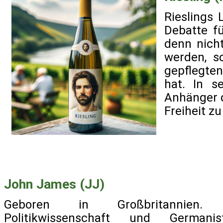
Rieslings 
Debatte f
denn nich
werden, s
gepflegte
hat. In se
Anhänger 
Freiheit zu
John James (JJ)
Geboren in Großbritannien.
Politikwissenschaft und German