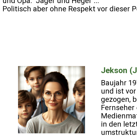
und Opa. Jäger und Heger ...
Politisch aber ohne Respekt vor dieser Po
Jekson (J
Baujahr 19
und ist vo
gezogen, b
Fernseher 
Medienmatr
in den let
umstruktur