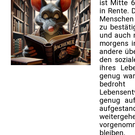
ist Mitte 
in Rente. 
Menschen l
zu bestäti
und auch n
morgens i
andere übe
den sozial
ihres Leb
genug war
bedroht 
Lebensent
genug auf
aufgestand
weiterge
vorgenomm
bleiben.