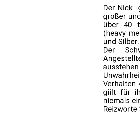
Der Nick g
großer un
über 40 t
(heavy me
und Silber.
Der Schw
Angestell
ausstehe
Unwahrhe
Verhalten
giilt für
niemals e
Reizworte 