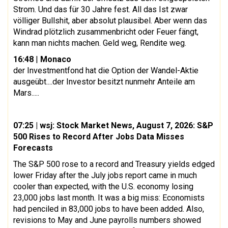
Strom. Und das für 30 Jahre fest. All das Ist zwar
völliger Bullshit, aber absolut plausibel. Aber wenn das
Windrad plötzlich zusammenbricht oder Feuer fängt,
kann man nichts machen. Geld weg, Rendite weg.
16:48
|
Monaco
der Investmentfond hat die Option der Wandel-Aktie
ausgeübt....der Investor besitzt nunmehr Anteile am
Mars.....
07:25
| wsj: Stock Market News, August 7, 2026: S&P
500 Rises to Record After Jobs Data Misses
Forecasts
The S&P 500 rose to a record and Treasury yields edged
lower Friday after the July jobs report came in much
cooler than expected, with the U.S. economy losing
23,000 jobs last month. It was a big miss: Economists
had penciled in 83,000 jobs to have been added. Also,
revisions to May and June payrolls numbers showed