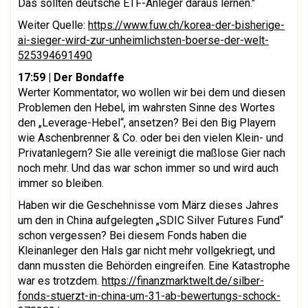
Das sollten deutsche ETF-Anleger daraus lernen."
Weiter Quelle:
https://www.fuw.ch/korea-der-bisherige-
ai-sieger-wird-zur-unheimlichsten-boerse-der-welt-
525394691490
17:59
| Der Bondaffe
Werter Kommentator, wo wollen wir bei dem und diesen
Problemen den Hebel, im wahrsten Sinne des Wortes
den „Leverage-Hebel“, ansetzen? Bei den Big Playern
wie Aschenbrenner & Co. oder bei den vielen Klein- und
Privatanlegern? Sie alle vereinigt die maßlose Gier nach
noch mehr. Und das war schon immer so und wird auch
immer so bleiben.
Haben wir die Geschehnisse vom März dieses Jahres
um den in China aufgelegten „SDIC Silver Futures Fund“
schon vergessen? Bei diesem Fonds haben die
Kleinanleger den Hals gar nicht mehr vollgekriegt, und
dann mussten die Behörden eingreifen. Eine Katastrophe
war es trotzdem.
https://finanzmarktwelt.de/silber-
fonds-stuerzt-in-china-um-31-ab-bewertungs-schock-