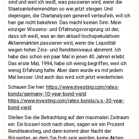
sind und weil ich weiß, was passieren wird, wenn die
Staatsanleihenrenditen so wie jetzt steigen. Und
diejenigen, die Chartanalysen generell verteufeln, will ich
hier gar nicht bekehren. Das macht keinen Sinn. Mein
einziger Wissens- und Erfahrungsvorsprung ist der,
dass ich weiß, was an den aktuell hochspekulativen
Aktienmärkten passieren wird, wenn die Liquidität
wegen hoher Zins- und Renditeniveaus abnimmt. Ich
habe das schon ein paar Mal in jenen 40 Jahren erlebt.
Das erste Mal, 1994, habe ich wenig begriffen, weil ich
wenig Erfahrung hatte. Aber dann wurde es mit jedem
Mal besser. Und auch das wird sich jetzt wiederholen.
Schauen Sie hier:
https://www.investing.com/rates-
bonds/germany-10-year-bond-yield
https://www.investing.com/rates-bonds/u.s.-30-year-
bond-yield
Stellen Sie die Betrachtung auf den maximalen Zeitraum
ein. Ein bisserl noch nach oben, sagen wir ein Prozent
Renditeanstieg, und dann kommt über Nacht der
Börsentag, an dem Sie froh sein werden, keine Aktien