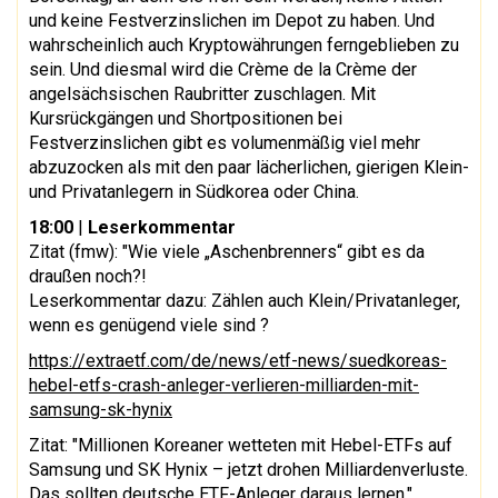
und keine Festverzinslichen im Depot zu haben. Und
wahrscheinlich auch Kryptowährungen ferngeblieben zu
sein. Und diesmal wird die Crème de la Crème der
angelsächsischen Raubritter zuschlagen. Mit
Kursrückgängen und Shortpositionen bei
Festverzinslichen gibt es volumenmäßig viel mehr
abzuzocken als mit den paar lächerlichen, gierigen Klein-
und Privatanlegern in Südkorea oder China.
18:00
|
Leserkommentar
Zitat (fmw): "Wie viele „Aschenbrenners“ gibt es da
draußen noch?!
Leserkommentar dazu: Zählen auch Klein/Privatanleger,
wenn es genügend viele sind ?
https://extraetf.com/de/news/etf-news/suedkoreas-
hebel-etfs-crash-anleger-verlieren-milliarden-mit-
samsung-sk-hynix
Zitat: "Millionen Koreaner wetteten mit Hebel-ETFs auf
Samsung und SK Hynix – jetzt drohen Milliardenverluste.
Das sollten deutsche ETF-Anleger daraus lernen."