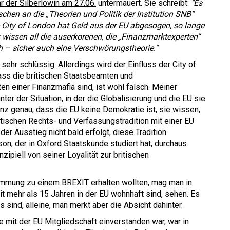
 der Silberlöwin am 27.06.
untermauert. Sie schreibt:
"Es
chen an die „Theorien und Politik der Institution SNB“
e City of London hat Geld aus der EU abgesogen, so lange
s wissen all die auserkorenen, die „Finanzmarktexperten“
h – sicher auch eine Verschwörungstheorie."
ehr schlüssig. Allerdings wird der Einfluss der City of
ass die britischen Staatsbeamten und
ten einer Finanzmafia sind, ist wohl falsch. Meiner
ter der Situation, in der die Globalisierung und die EU sie
nz genau, dass die EU keine Demokratie ist, sie wissen,
tischen Rechts- und Verfassungstradition mit einer EU
er Ausstieg nicht bald erfolgt, diese Tradition
son, der in Oxford Staatskunde studiert hat, durchaus
ipiell von seiner Loyalität zur britischen
timmung zu einem BREXIT erhalten wollten, mag man in
it mehr als 15 Jahren in der EU wohnhaft sind, sehen. Es
s sind, alleine, man merkt aber die Absicht dahinter.
 mit der EU Mitgliedschaft einverstanden war, war in