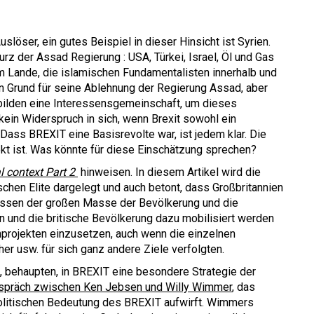
uslöser, ein gutes Beispiel in dieser Hinsicht ist Syrien.
rz der Assad Regierung : USA, Türkei, Israel, Öl und Gas
 Lande, die islamischen Fundamentalisten innerhalb und
n Grund für seine Ablehnung der Regierung Assad, aber
 bilden eine Interessensgemeinschaft, um dieses
ein Widerspruch in sich, wenn Brexit sowohl ein
 Dass BREXIT eine Basisrevolte war, ist jedem klar. Die
ekt ist. Was könnte für diese Einschätzung sprechen?
al context Part 2
hinweisen. In diesem Artikel wird die
ischen Elite dargelegt und auch betont, dass Großbritannien
ressen der großen Masse der Bevölkerung und die
en und die britische Bevölkerung dazu mobilisiert werden
enprojekten einzusetzen, auch wenn die einzelnen
er usw. für sich ganz andere Ziele verfolgten.
, behaupten, in BREXIT eine besondere Strategie der
spräch zwischen Ken Jebsen und Willy Wimmer
, das
politischen Bedeutung des BREXIT aufwirft. Wimmers