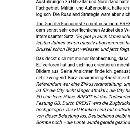
Ausführungen zu Gibraltar und Nordirland halte
Fachgebiet, Militär- und Außenpolitik, halte ic
logisch. Die Russland Strategie wäre aber sich
The Guerilla Economist kommt in seinem BREX
dem sonst sehr oberflächlichen Artikel des
Wi
interessanter Satz:
"Es gibt ja auch Untersuch
letzten Jahren schon massiv abgenommen hat i
Brüssel schon längst verlassen und jetzt folgt 
Das deckt sich mit meiner Beobachtung, dass di
EU verloren hat und sich neu orientieren möcht
Bildern aus. Seine Ansichten finde ich, gena
sehr zwingend. Kurz zusammengefasst meint 
Referendum war eine Zirkusveranstaltung, um d
ist für die City nicht länger attraktiv, die City 
EU eine leere Hülse. BREXIT ist das Todesurteil
Festung GB. Durch BREXIT wird die Zugbrücke
hochgezogen. Die EU Banken sind mit notleide
von dieser Belastung los, Deutschland bleibt 
Bombe hoch –die Lunte wurde gerade gezündet.