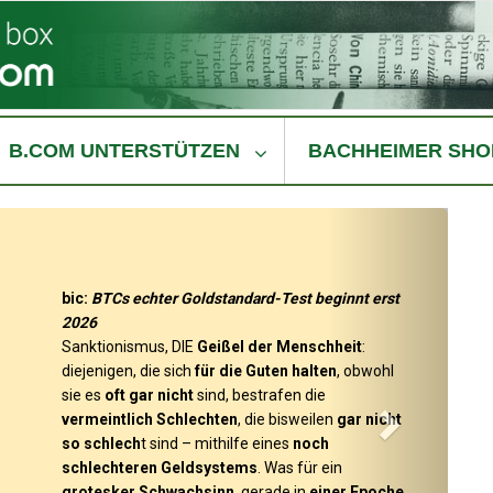
B.COM UNTERSTÜTZEN
BACHHEIMER SHO
bic:
BTCs echter Goldstandard-Test beginnt erst
2026
Sanktionismus, DIE
Geißel der Menschheit
:
diejenigen, die sich
für die Guten halten
, obwohl
sie es
oft gar nicht
sind, bestrafen die
vermeintlich Schlechten
, die bisweilen
gar nicht
so schlech
t sind – mithilfe eines
noch
schlechteren Geldsystems
. Was für ein
grotesker Schwachsinn
, gerade in
einer Epoche
,