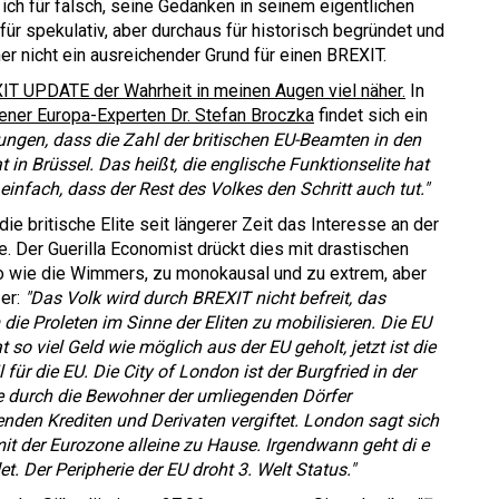
 ich für falsch, seine Gedanken in seinem eigentlichen
h für spekulativ, aber durchaus für historisch begründet und
er nicht ein ausreichender Grund für einen BREXIT.
IT UPDATE der Wahrheit in meinen Augen viel näher.
In
ener Europa-Experten Dr. Stefan Broczka
findet sich ein
ungen, dass die Zahl der britischen EU-Beamten in den
n Brüssel. Das heißt, die englische Funktionselite hat
einfach, dass der Rest des Volkes den Schritt auch tut."
e britische Elite seit längerer Zeit das Interesse an der
e. Der Guerilla Economist drückt dies mit drastischen
uso wie die Wimmers, zu monokausal und zu extrem, aber
er:
"Das Volk wird durch BREXIT nicht befreit, das
ie Proleten im Sinne der Eliten zu mobilisieren. Die EU
hat so viel Geld wie möglich aus der EU geholt, jetzt ist die
 für die EU. Die City of London ist der Burgfried in der
 durch die Bewohner der umliegenden Dörfer
nden Krediten und Derivaten vergiftet. London sagt sich
mit der Eurozone alleine zu Hause. Irgendwann geht di e
 Der Peripherie der EU droht 3. Welt Status."