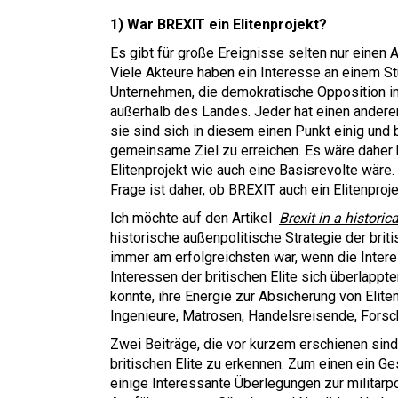
1) War BREXIT ein Elitenprojekt?
Es gibt für große Ereignisse selten nur einen A
Viele Akteure haben ein Interesse an einem Stu
Unternehmen, die demokratische Opposition im
außerhalb des Landes. Jeder hat einen andere
sie sind sich in diesem einen Punkt einig und
gemeinsame Ziel zu erreichen. Es wäre daher k
Elitenprojekt wie auch eine Basisrevolte wäre.
Frage ist daher, ob BREXIT auch ein Elitenproj
Ich möchte auf den Artikel
Brexit in a historic
historische außenpolitische Strategie der brit
immer am erfolgreichsten war, wenn die Inte
Interessen der britischen Elite sich überlappt
konnte, ihre Energie zur Absicherung von Elit
Ingenieure, Matrosen, Handelsreisende, Forsch
Zwei Beiträge, die vor kurzem erschienen sind
britischen Elite zu erkennen. Zum einen ein
Ge
einige Interessante Überlegungen zur militär