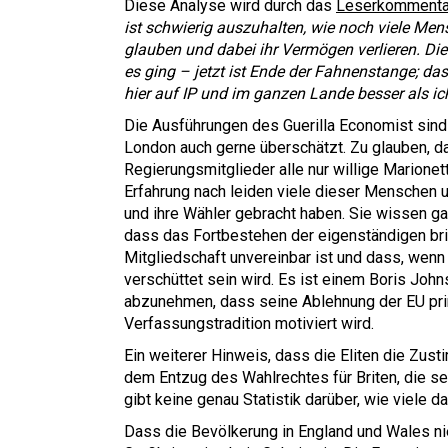
Diese Analyse wird durch das
Leserkommentar
ist schwierig auszuhalten, wie noch viele Mens
glauben und dabei ihr Vermögen verlieren. Di
es ging – jetzt ist Ende der Fahnenstange; da
hier auf IP und im ganzen Lande besser als ic
Die Ausführungen des Guerilla Economist sind s
London auch gerne überschätzt. Zu glauben, d
Regierungsmitglieder alle nur willige Marionet
Erfahrung nach leiden viele dieser Menschen un
und ihre Wähler gebracht haben. Sie wissen ga
dass das Fortbestehen der eigenständigen bri
Mitgliedschaft unvereinbar ist und dass, wenn d
verschüttet sein wird. Es ist einem Boris John
abzunehmen, dass seine Ablehnung der EU prinz
Verfassungstradition motiviert wird.
Ein weiterer Hinweis, dass die Eliten die Zus
dem Entzug des Wahlrechtes für Briten, die se
gibt keine genau Statistik darüber, wie viele da
Dass die Bevölkerung in England und Wales nie